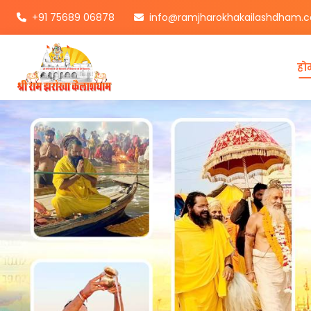
+91 75689 06878
info@ramjharokhakailashdham.
हो