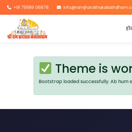
+91 75689 06878
info@ramjharokhakailashdham.
हो
Theme is wor
Bootstrap loaded successfully. Ab hum 