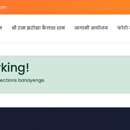
com
म
श्री राम झरोखा कैलाश धाम
आगामी आयोजन
फोटो 
king!
sections banayenge.